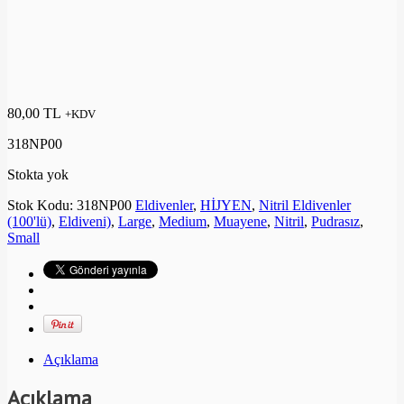
80,00
TL
+KDV
318NP00
Stokta yok
Stok Kodu:
318NP00
Eldivenler
,
HİJYEN
,
Nitril Eldivenler
(100'lü)
,
Eldiveni)
,
Large
,
Medium
,
Muayene
,
Nitril
,
Pudrasız
,
Small
Açıklama
Açıklama