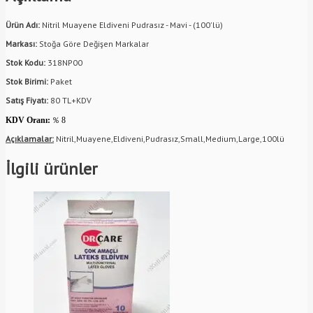
Ürün Adı:
Nitril Muayene Eldiveni Pudrasız - Mavi - (100'lü)
Markası:
Stoğa Göre Değişen Markalar
Stok Kodu:
318NP00
Stok Birimi:
Paket
Satış Fiyatı:
80
TL+KDV
%
KDV Oranı:
8
Açıklamalar:
Nitril,Muayene,Eldiveni,Pudrasız,Small,Medium,Large,100lü
İlgili ürünler