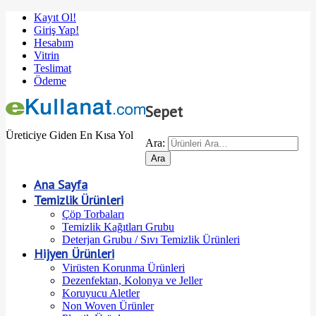
Kayıt Ol!
Giriş Yap!
Hesabım
Vitrin
Teslimat
Ödeme
Sepet
Üreticiye Giden En Kısa Yol
Ara:
Ana Sayfa
Temizlik Ürünleri
Çöp Torbaları
Temizlik Kağıtları Grubu
Deterjan Grubu / Sıvı Temizlik Ürünleri
Hijyen Ürünleri
Virüsten Korunma Ürünleri
Dezenfektan, Kolonya ve Jeller
Koruyucu Aletler
Non Woven Ürünler