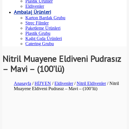
Plastik Ürünler
Eldivenler
Ambalaj Ürünleri
Karton Bardak Grubu
Streç Filmler
Paketleme Ürünleri
Plastik Grubu
Kağıt Gıda Ürünleri
Catering Grubu
Nitril Muayene Eldiveni Pudrasız
– Mavi – (100’lü)
Anasayfa
/
HİJYEN
/
Eldivenler
/
Nitril Eldivenler
/ Nitril
Muayene Eldiveni Pudrasız – Mavi – (100’lü)