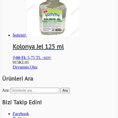
İndirim!
Kolonya Jel 125 ml
7,00
TL
5,75
TL
+KDV
915KL01
Devamını Oku
Ürünleri Ara
Ara:
Ara
Bizi Takip Edin!
Facebook