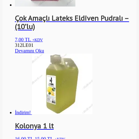
Çok Amaçlı Lateks Eldiven Pudralı –
(10’lu)
7,00
TL
+KDV
312LE01
Devamını Oku
İndirim!
Kolonya 1 lt
16,00
TL
15,00
TL