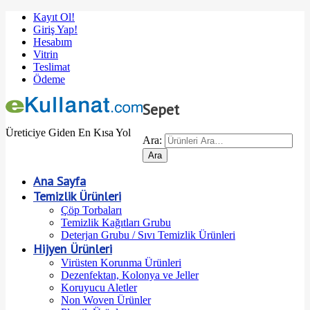
Kayıt Ol!
Giriş Yap!
Hesabım
Vitrin
Teslimat
Ödeme
Sepet
Üreticiye Giden En Kısa Yol
Ara:
Ana Sayfa
Temizlik Ürünleri
Çöp Torbaları
Temizlik Kağıtları Grubu
Deterjan Grubu / Sıvı Temizlik Ürünleri
Hijyen Ürünleri
Virüsten Korunma Ürünleri
Dezenfektan, Kolonya ve Jeller
Koruyucu Aletler
Non Woven Ürünler