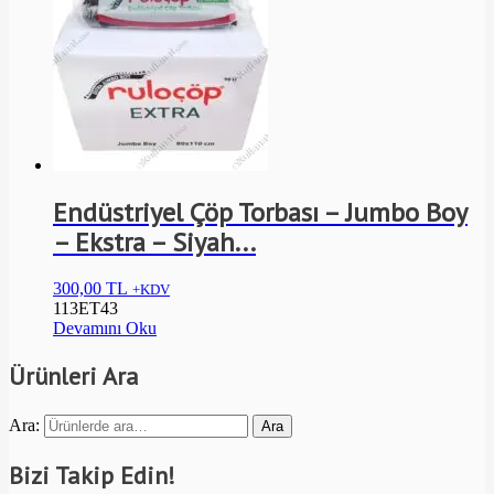
Endüstriyel Çöp Torbası – Jumbo Boy
– Ekstra – Siyah...
300,00
TL
+KDV
113ET43
Devamını Oku
Ürünleri Ara
Ara:
Ara
Bizi Takip Edin!