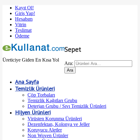
Kayıt Ol!
Giriş Yap!
Hesabım
Vitrin
Teslimat
Ödeme
Sepet
Üreticiye Giden En Kısa Yol
Ara:
Ana Sayfa
Temizlik Ürünleri
Çöp Torbaları
Temizlik Kağıtları Grubu
Deterjan Grubu / Sıvı Temizlik Ürünleri
Hijyen Ürünleri
Virüsten Korunma Ürünleri
Dezenfektan, Kolonya ve Jeller
Koruyucu Aletler
Non Woven Ürünler