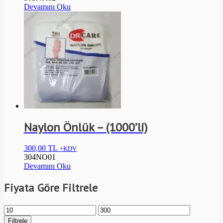
Devamını Oku
Naylon Önlük – (1000’li)
300,00
TL
+KDV
304NO01
Devamını Oku
Fiyata Göre Filtrele
Filtrele